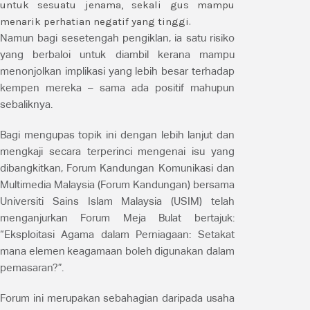
untuk sesuatu jenama, sekali gus mampu
menarik perhatian negatif yang tinggi.
Namun bagi sesetengah pengiklan, ia satu risiko
yang berbaloi untuk diambil kerana mampu
menonjolkan implikasi yang lebih besar terhadap
kempen mereka – sama ada positif mahupun
sebaliknya.
Bagi mengupas topik ini dengan lebih lanjut dan
mengkaji secara terperinci mengenai isu yang
dibangkitkan, Forum Kandungan Komunikasi dan
Multimedia Malaysia (Forum Kandungan) bersama
Universiti Sains Islam Malaysia (USIM) telah
menganjurkan Forum Meja Bulat bertajuk:
“Eksploitasi Agama dalam Perniagaan: Setakat
mana elemen keagamaan boleh digunakan dalam
pemasaran?”.
Forum ini merupakan sebahagian daripada usaha