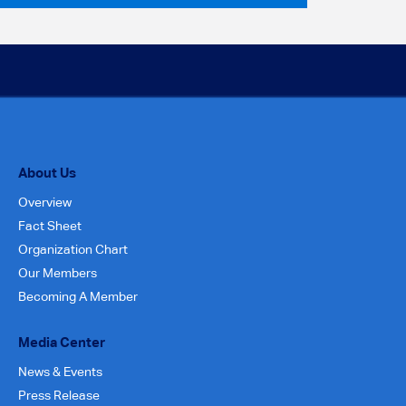
About Us
Overview
Fact Sheet
Organization Chart
Our Members
Becoming A Member
Media Center
News & Events
Press Release