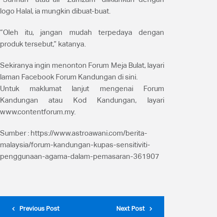
logo Halal, ia mungkin dibuat-buat.
“Oleh itu, jangan mudah terpedaya dengan
produk tersebut,” katanya.
Sekiranya ingin menonton Forum Meja Bulat, layari
laman Facebook Forum Kandungan di sini.
Untuk maklumat lanjut mengenai Forum
Kandungan atau Kod Kandungan, layari
www.contentforum.my.
Sumber : https://www.astroawani.com/berita-
malaysia/forum-kandungan-kupas-sensitiviti-
penggunaan-agama-dalam-pemasaran-361907
Previous Post
Next Post